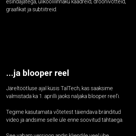
esindajatega, ülikoolilinnaku kaadreid, droonivõtteid,
graafikat ja subtiitreid.
...ja blooper reel
Järeltöötluse ajal küsis TalTech, kas saaksime
valmistada ka 1. aprilli jaoks naljaka blooper reel’i.
Tegime kasutamata võtetest täiendava bränditud
video ja andsime selle üle enne soovitud tähtaega.
See vabam versioon andis kliendile veel ühe