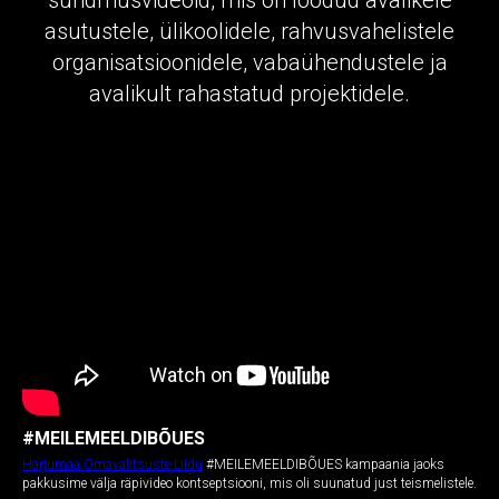
asutustele, ülikoolidele, rahvusvahelistele
organisatsioonidele, vabaühendustele ja
avalikult rahastatud projektidele.
#MEILEMEELDIBÕUES
Harjumaa Omavalitsuste Liidu
#MEILEMEELDIBÕUES kampaania jaoks
pakkusime välja räpivideo kontseptsiooni, mis oli suunatud just teismelistele.