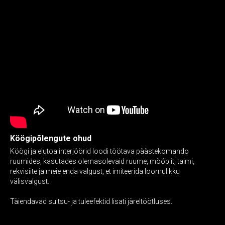
Köögipõlengute ohud
Köögi ja elutoa interjöörid loodi töötava päästekomando
ruumides, kasutades olemasolevaid ruume, mööblit, taimi,
rekvisiite ja meie enda valgust, et imiteerida loomulikku
välisvalgust.
Täiendavad suitsu- ja tuleefektid lisati järeltöötluses.