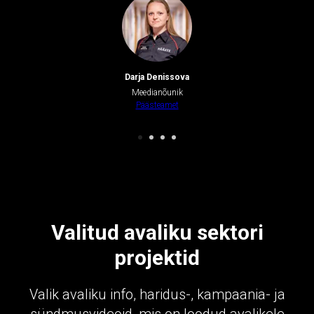
Darja Denissova
Meedianõunik
Päästeamet
Valitud avaliku sektori
projektid
Valik avaliku info, haridus-, kampaania- ja
sündmusvideoid, mis on loodud avalikele