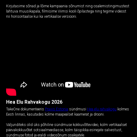
Kirjutasime sõnad ja lõime kampaania sõnumist ning osalemistingimustest
lähtuva muusikapala, filmisime Viimsi kooli õpilastega ning tegime videost
nii horisontaalse kui ka vertikaalse versiooni.
Hea Elu Rahvakogu 2026
TakeOne dokumenteeris
Praxis Estonia
sündmusi
Hea elu rahvakogu
kolmes
Eesti linnas, kasutades kolme maapealset kaamerat ja drooni.
Väljunditeks olid üks põhiline sündmuse kokkuvõttevideo, kolm vertikaalset
päevakokkuvõtet sotsiaalmeediasse, kolm täispikka esinejate salvestust,
sündmuse fotod ja eraldi videosõnum osalejatele.