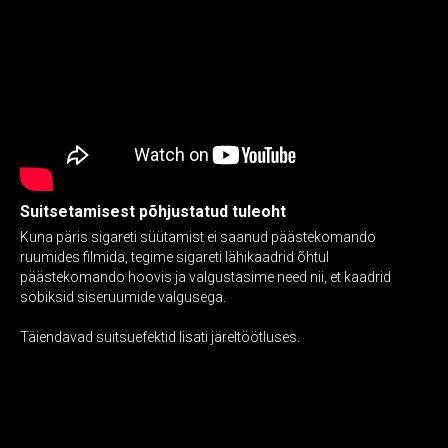
Suitsetamisest põhjustatud tuleoht
Kuna päris sigareti süütamist ei saanud päästekomando
ruumides filmida, tegime sigareti lähikaadrid õhtul
päästekomando hoovis ja valgustasime need nii, et kaadrid
sobiksid siseruumide valgusega.
Täiendavad suitsuefektid lisati järeltöötluses.