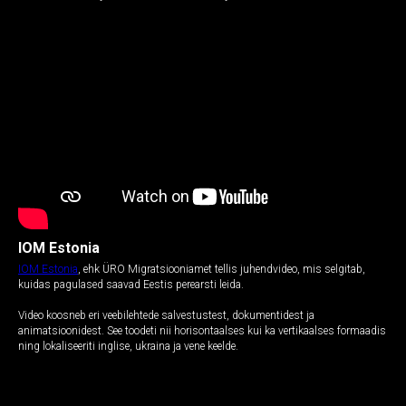
IOM Estonia
IOM Estonia
, ehk ÜRO Migratsiooniamet tellis juhendvideo, mis selgitab,
kuidas pagulased saavad Eestis perearsti leida.
Video koosneb eri veebilehtede salvestustest, dokumentidest ja
animatsioonidest. See toodeti nii horisontaalses kui ka vertikaalses formaadis
ning lokaliseeriti inglise, ukraina ja vene keelde.