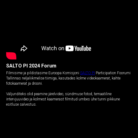
SALTO PI 2024 Forum
Filmisime ja pildistasime Euroopa Komisjoni
SALTO PI
Participation Foorumi
Tallinnas neljaliikmelise tiimiga, kasutades kolme videokaamerat, kahte
fotokaamerat ja drooni.
Väljunditeks olid peamine järelvideo, sündmuse fotod, temaatiline
intervjuuvideo ja kolmest kaamerast filmitud umbes ühe tunni pikkune
esitluse salvestus.