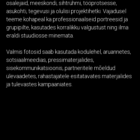
osalejaid, meeskondi, sihtrühmi, tööprotsesse,
asukohti, tegevusi ja olulisi projektihetki. Vajadusel
teeme kohapeal ka professionaalseid portreesid ja
grupipilte, kasutades korralikku valgustust ning ilma
eraldi stuudiosse minemata.
Valmis fotosid saab kasutada kodulehel, aruannetes,
sotsiaalmeedias, pressimaterjalides,
sisekommunikatsioonis, partneritele mõeldud
ülevaadetes, rahastajatele esitatavates materjalides
ja tulevastes kampaaniates.