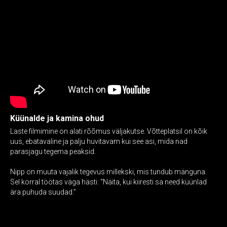
Küünalde ja kamina ohud
Laste filmimine on alati rõõmus väljakutse. Võtteplatsil on kõik
uus, ebatavaline ja palju huvitavam kui see asi, mida nad
parasjagu tegema peaksid.
Nipp on muuta vajalik tegevus millekski, mis tundub mänguna.
Sel korral töötas väga hästi: “Näita, kui kiiresti sa need küünlad
ära puhuda suudad.”