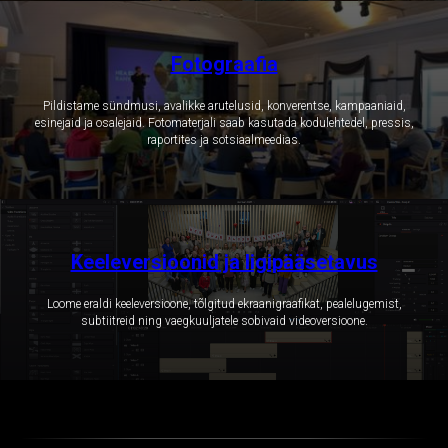
Fotograafia
Pildistame sündmusi, avalikke arutelusid, konverentse, kampaaniaid,
esinejaid ja osalejaid. Fotomaterjali saab kasutada kodulehtedel, pressis,
raportites ja sotsiaalmeedias.
Keeleversioonid ja ligipääsetavus
Loome eraldi keeleversioone, tõlgitud ekraanigraafikat, pealelugemist,
subtiitreid ning vaegkuuljatele sobivaid videoversioone.