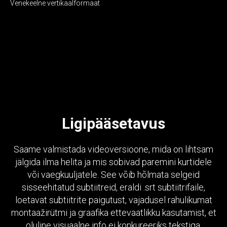
Venekeelne vertikaalformaat
Ligipääsetavus
Saame valmistada videoversioone, mida on lihtsam
jälgida ilma helita ja mis sobivad paremini kurtidele
või vaegkuuljatele. See võib hõlmata selgeid
sisseehitatud subtiitreid, eraldi .srt subtiitrifaile,
loetavat subtiitrite paigutust, vajadusel rahulikumat
montaažirütmi ja graafika ettevaatlikku kasutamist, et
oluline visuaalne info ei konkureeriks tekstiga.