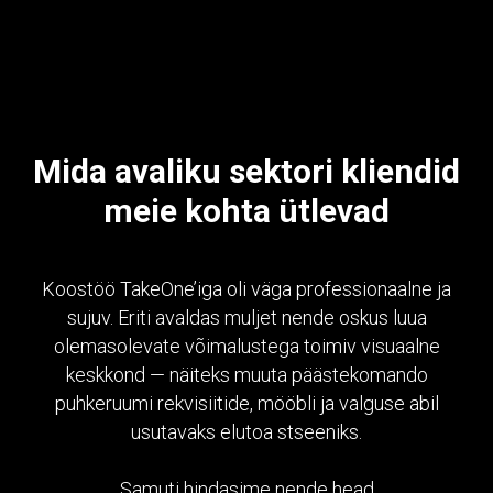
Mida avaliku sektori kliendid
meie kohta ütlevad
Koostöö TakeOne’iga oli väga professionaalne ja
sujuv. Eriti avaldas muljet nende oskus luua
olemasolevate võimalustega toimiv visuaalne
keskkond — näiteks muuta päästekomando
puhkeruumi rekvisiitide, mööbli ja valguse abil
usutavaks elutoa stseeniks.
Samuti hindasime nende head