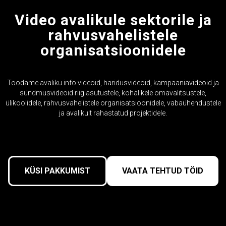
Video avalikule sektorile ja
rahvusvahelistele
organisatsioonidele
Toodame avaliku info videoid, haridusvideoid, kampaaniavideoid ja
sündmusvideoid riigiasutustele, kohalikele omavalitsustele,
ülikoolidele, rahvusvahelistele organisatsioonidele, vabaühendustele
ja avalikult rahastatud projektidele.
KÜSI PAKKUMIST
VAATA TEHTUD TÖID