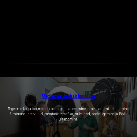
Videoproduktsioon
Tegeleme kogu tootmisprotsessiga: planeerimine, stsenaariumi arendamine,
filmimine, intervjuud, montaaž, graafika, subtiitrid, pealelugemine ja lõplik
üleandmine.