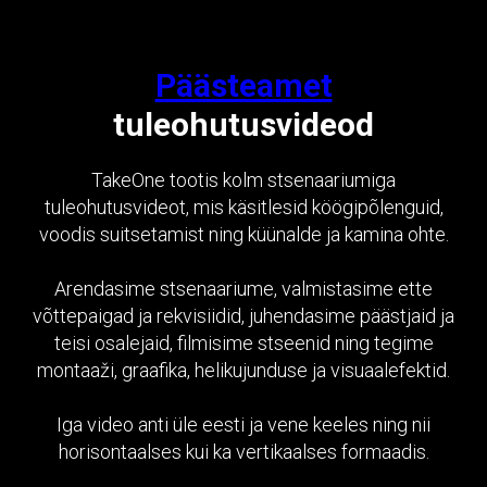
Päästeamet
tuleohutusvideod
TakeOne tootis kolm stsenaariumiga
tuleohutusvideot, mis käsitlesid köögipõlenguid,
voodis suitsetamist ning küünalde ja kamina ohte.
Arendasime stsenaariume, valmistasime ette
võttepaigad ja rekvisiidid, juhendasime päästjaid ja
teisi osalejaid, filmisime stseenid ning tegime
montaaži, graafika, helikujunduse ja visuaalefektid.
Iga video anti üle eesti ja vene keeles ning nii
horisontaalses kui ka vertikaalses formaadis.