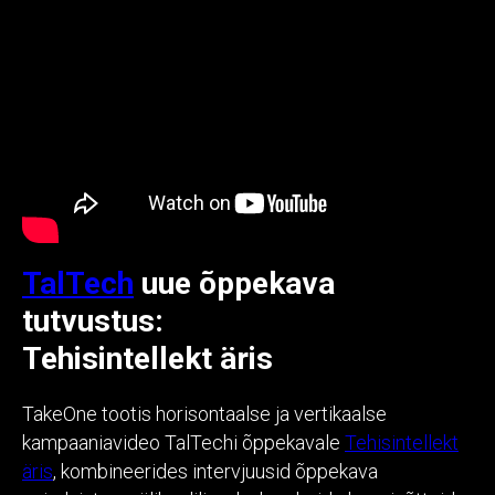
TalTech
uue õppekava
tutvustus:
Tehisintellekt äris
TakeOne tootis horisontaalse ja vertikaalse
kampaaniavideo TalTechi õppekavale
Tehisintellekt
äris
, kombineerides intervjuusid õppekava