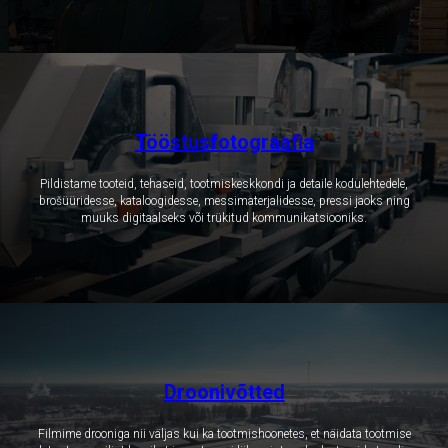
Tööstusfotograafia
Pildistame tooteid, tehaseid, tootmiskeskkondi ja detaile kodulehtedele,
brošüüridesse, kataloogidesse, messimaterjalidesse, pressi jaoks ning
muuks digitaalseks või trükitud kommunikatsiooniks.
Droonivõtted
Filmime drooniga nii väljas kui ka tootmishoonetes, et näidata tootmise