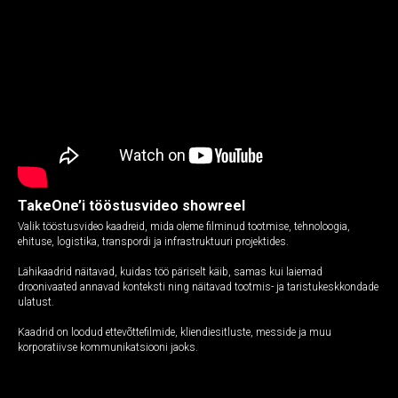
TakeOne’i tööstusvideo showreel
Valik tööstusvideo kaadreid, mida oleme filminud tootmise, tehnoloogia,
ehituse, logistika, transpordi ja infrastruktuuri projektides.
Lähikaadrid näitavad, kuidas töö päriselt käib, samas kui laiemad
droonivaated annavad konteksti ning näitavad tootmis- ja taristukeskkondade
ulatust.
Kaadrid on loodud ettevõttefilmide, kliendiesitluste, messide ja muu
korporatiivse kommunikatsiooni jaoks.