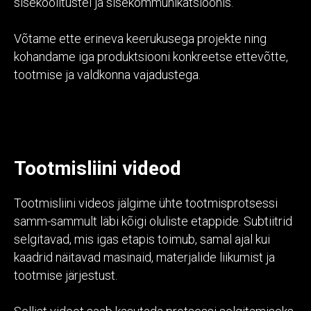
sisekoolitustel ja sisekommunikatsioonis.
Võtame ette erineva keerukusega projekte ning
kohandame iga produktsiooni konkreetse ettevõtte,
tootmise ja valdkonna vajadustega.
Tootmisliini videod
Tootmisliini videos jälgime ühte tootmisprotsessi
samm-sammult läbi kõigi oluliste etappide. Subtiitrid
selgitavad, mis igas etapis toimub, samal ajal kui
kaadrid näitavad masinaid, materjalide liikumist ja
tootmise järjestust.