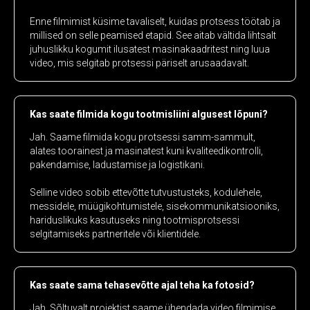
Enne filmimist küsime tavaliselt, kuidas protsess töötab ja
millised on selle peamised etapid. See aitab vältida lihtsalt
juhuslikku kogumit ilusatest masinakaadritest ning luua
video, mis selgitab protsessi päriselt arusaadavalt.
Kas saate filmida kogu tootmisliini algusest lõpuni?
Jah. Saame filmida kogu protsessi samm-sammult,
alates toorainest ja masinatest kuni kvaliteedikontrolli,
pakendamise, ladustamise ja logistikani.
Selline video sobib ettevõtte tutvustusteks, kodulehele,
messidele, müügikohtumistele, sisekommunikatsiooniks,
hariduslikuks kasutuseks ning tootmisprotsessi
selgitamiseks partneritele või klientidele.
Kas saate sama tehasevõtte ajal teha ka fotosid?
Jah. Sõltuvalt projektist saame ühendada video filmimise