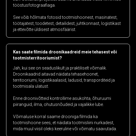
tööstusfotograafiaga.
See võib hõlmata fotosid tootmishoonest, masinatest,
töötajatest, toodetest, detailidest, juhtkonnast, logistikast
ja ettevõtte üldisest atmosfäärist.
Kas saate filmida droonikaadreid meie tehasest või
tootmisterritooriumist?
Jah, kui see on seaduslikult ja praktiliselt võimalik.
Droonikaadrid aitavad näidata tehasehoonet,
territooriumi, logistikaalasid, ladusid, transporditeid ja
tootmisala ulatust.
Enne droonivõtteid kontrollime asukohta, õhuruumi
piiranguid, ilma, ohutusnõudeid ja vajalikke lube.
Võimaluse korral saame drooniga filmida ka
tootmishoone sees, et näidata tootmisliini nurkadest,
mida muul viisil oleks keeruline või võimatu saavutada.