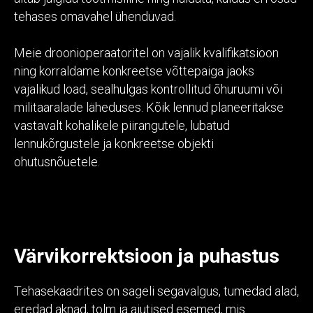
tehases omavahel ühenduvad.
Meie droonioperaatoritel on vajalik kvalifikatsioon
ning korraldame konkreetse võttepaiga jaoks
vajalikud load, sealhulgas kontrollitud õhuruumi või
militaaralade läheduses. Kõik lennud planeeritakse
vastavalt kohalikele piirangutele, lubatud
lennukõrgustele ja konkreetse objekti
ohutusnõuetele.
Värvikorrektsioon ja puhastus
Tehasekaadrites on sageli segavalgus, tumedad alad,
eredad aknad, tolm ja ajutised esemed, mis