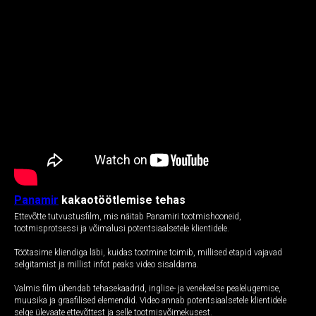
Panamir
kakaotöötlemise tehas
Ettevõtte tutvustusfilm, mis näitab Panamiri tootmishooneid,
tootmisprotsessi ja võimalusi potentsiaalsetele klientidele.
Töötasime kliendiga läbi, kuidas tootmine toimib, millised etapid vajavad
selgitamist ja millist infot peaks video sisaldama.
Valmis film ühendab tehasekaadrid, inglise- ja venekeelse pealelugemise,
muusika ja graafilised elemendid. Video annab potentsiaalsetele klientidele
selge ülevaate ettevõttest ja selle tootmisvõimekusest.