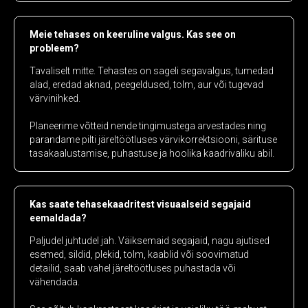
Meie tehases on keeruline valgus. Kas see on
probleem?
Tavaliselt mitte. Tehastes on sageli segavalgus, tumedad
alad, eredad aknad, peegeldused, tolm, aur või tugevad
värvinihked.
Planeerime võtteid nende tingimustega arvestades ning
parandame pilti järeltöötluses värvikorrektsiooni, särituse
tasakaalustamise, puhastuse ja hoolika kaadrivaliku abil.
Kas saate tehasekaadritest visuaalseid segajaid
eemaldada?
Paljudel juhtudel jah. Väiksemaid segajaid, nagu ajutised
esemed, sildid, plekid, tolm, kaablid või soovimatud
detailid, saab vahel järeltöötluses puhastada või
vähendada.