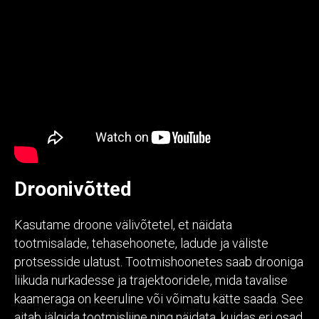
Droonivõtted
Kasutame droone välivõtetel, et näidata
tootmisalade, tehasehoonete, ladude ja väliste
protsesside ulatust. Tootmishoonetes saab drooniga
liikuda nurkadesse ja trajektooridele, mida tavalise
kaameraga on keeruline või võimatu kätte saada. See
aitab jälgida tootmisliine ning näidata, kuidas eri osad