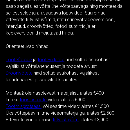
saab sageli üles võtta ühe võttepäevaga ning monteerida
sellest selge ja arusaadava lõppvideo. Suuremad
ettevõtte tutvustusfilmid, mitu erinevat videoversiooni,
intervjuud, droonivõtted, fotod, subtiitrid ja eri
keeleversioonid mõjutavad hinda.
Orienteeruvad hinnad:
Tootefotode
ja
tootevideote
hind sõltub asukohast,
vajalikust võttelahendusest ja toodete arvust.
Droonivõtete
hind sõltub asukohast, vajalikest
lennulubadest ja soovitud kaadritest.
Montaaž olemasolevast materjalist: alates €400
Lühike
tööstustoote
video: alates €900
Tootmisprotsessi
või seadme video: alates €1,500
Üks võttepäev mitme videomaterjaliga: alates €2,500
Ettevõtte või tootmise
tutvustusfilm
: alates €3,000