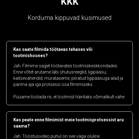
KKK
Korduma kippuvad küsimused
Kas saate filmida töötavas tehases või
tootmishoones?
Jah. Filmime sageli töötavates tootmiskeskkondades.
Enne võtet arutame läbi ohutusreeglid, ligipääsu,
kaitsevahendid, mürataseme, piiratud ligipääsuga alad ja
parima aja iga protsessi osa filmimiseks.
Püüame töötada nii, et tootmist häiritaks võimalikult vähe.
Kas peate enne filmimist meie tootmisprotsessist aru
saama?
Jah. Tööstusvideo puhul on see väga oluline.