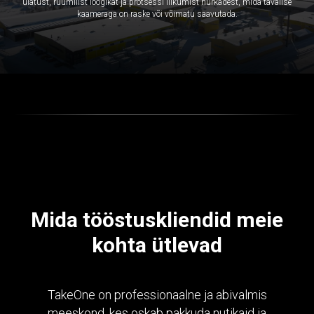
ulatust, ruumilist loogikat ja protsessi liikumist nurkadest, mida tavalise
kaameraga on raske või võimatu saavutada.
Mida tööstuskliendid meie
kohta ütlevad
TakeOne on professionaalne ja abivalmis
meeskond, kes oskab pakkuda nutikaid ja