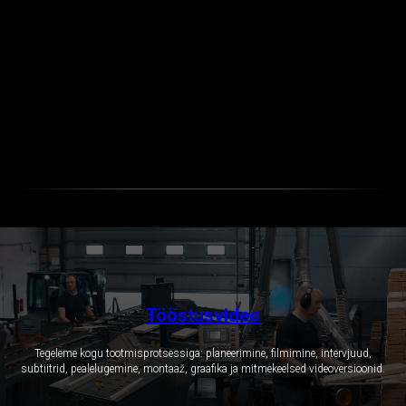
Tööstusvideo
Tegeleme kogu tootmisprotsessiga: planeerimine, filmimine, intervjuud,
subtiitrid, pealelugemine, montaaž, graafika ja mitmekeelsed videoversioonid.