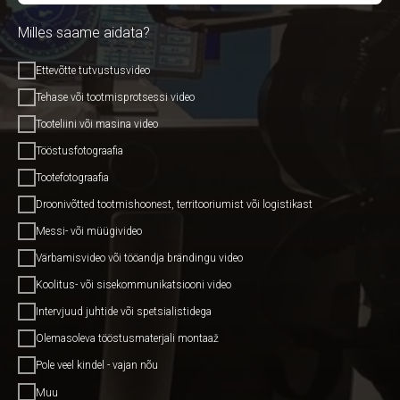
Milles saame aidata?
Ettevõtte tutvustusvideo
Tehase või tootmisprotsessi video
Tooteliini või masina video
Tööstusfotograafia
Tootefotograafia
Droonivõtted tootmishoonest, territooriumist või logistikast
Messi- või müügivideo
Värbamisvideo või tööandja brändingu video
Koolitus- või sisekommunikatsiooni video
Intervjuud juhtide või spetsialistidega
Olemasoleva tööstusmaterjali montaaž
Pole veel kindel - vajan nõu
Muu