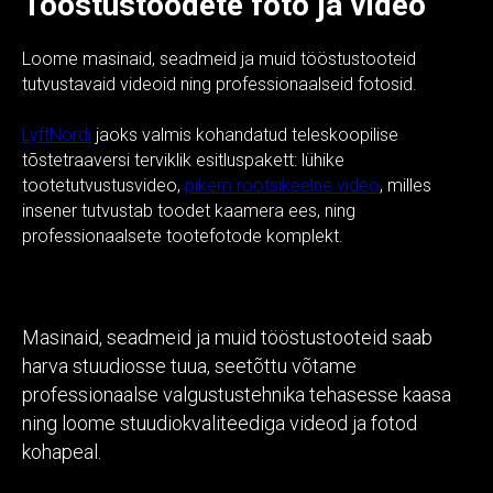
Tööstustoodete foto ja video
Loome masinaid, seadmeid ja muid tööstustooteid
tutvustavaid videoid ning professionaalseid fotosid.
LyftNordi
jaoks valmis kohandatud teleskoopilise
tõstetraaversi terviklik esitluspakett: lühike
tootetutvustusvideo,
pikem rootsikeelne video
, milles
insener tutvustab toodet kaamera ees, ning
professionaalsete tootefotode komplekt.
Masinaid, seadmeid ja muid tööstustooteid saab
harva stuudiosse tuua, seetõttu võtame
professionaalse valgustustehnika tehasesse kaasa
ning loome stuudiokvaliteediga videod ja fotod
kohapeal.