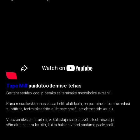
Tapa Mill
puidutöötlemise tehas
See tehasevideo loodi pidevaks esitamiseks messiboksi ekraanil.
Kuna messikeskkonnas ei saa helile alati loota, on peamine info antud edasi
subtiitrite, tootmiskaadrite ja lihtsate graafiliste elementide kaudu.
Video on üles ehitatud nii, et külastaja saab ettevõtte tootmisest ja
võimalustest aru ka siis, kui ta hakkab videot vaatama poole pealt.