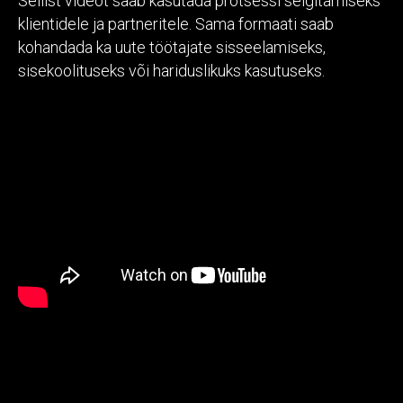
Sellist videot saab kasutada protsessi selgitamiseks
klientidele ja partneritele. Sama formaati saab
kohandada ka uute töötajate sisseelamiseks,
sisekoolituseks või hariduslikuks kasutuseks.