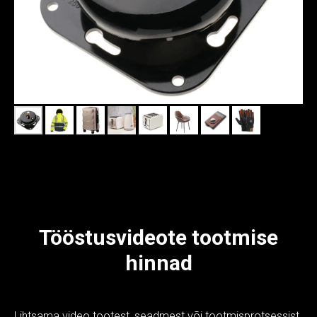
Tööstusvideote tootmise
hinnad
Lihtsama video tootest, seadmest või tootmisprotsessist