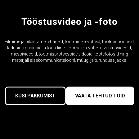
Tööstusvideo ja -foto
Filmime ja pildistame tehaseid, tootmisettevõtteid, tootmishooneid,
ladusid, masinaid ja tooteliine. Loome ettevõtte tutvustusvideoid,
messivideoid, tootmisprotsesside videoid, tootefotosid ning
materjali sisekommunikatsiooni, müügi ja turunduse jaoks.
KÜSI PAKKUMIST
VAATA TEHTUD TÖID